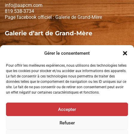
info@aapcm.com
819 538-3734
Page facebook officiel : Galerie de Grand-Mère
Galerie d’art de Grand-Mère
1671, Avenue de Grand-Mère
Shawinigan (Québec) G9T 2K2
Gérer le consentement
Lundi et mardi : fermé
Pour offrir les meilleures expériences, nous utilisons des technologies telles
Mercredi à dimanche : 10 h à 16 h
que les cookies pour stocker et/ou accéder aux informations des appareils.
Le fait de consentir à ces technologies nous permettra de traiter des
données telles que le comportement de navigation ou les ID uniques sur ce
Politique de confidentialité
site. Le fait de ne pas consentir ou de retirer son consentement peut avoir
un effet négatif sur certaines caractéristiques et fonctions.
L’AAPCM est membre de:
Accepter
Tourisme Mauricie
Tourisme Shawinigan
Refuser