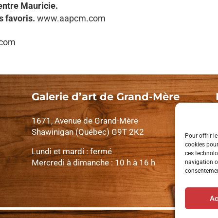
entre Mauricie.
s favoris.
www.aapcm.com
.com
Galerie d’art de Grand-Mère
1671, Avenue de Grand-Mère
Shawinigan (Québec) G9T 2K2
Pour offrir l
cookies pour
Lundi et mardi : fermé
ces technolo
Mercredi à dimanche : 10 h à 16 h
navigation ou
consentement
Ac