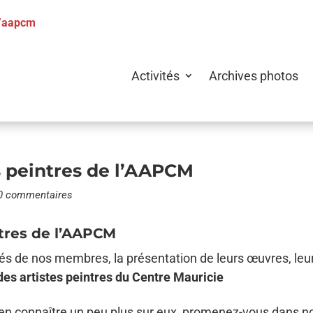
l’aapcm
Activités
Archives photos
s peintres de l’AAPCM
0 commentaires
ntres de l’AAPCM
tés de nos membres, la présentation de leurs œuvres, leur
des artistes peintres du Centre Mauricie
n d’en connaître un peu plus sur eux, promenez-vous dans n