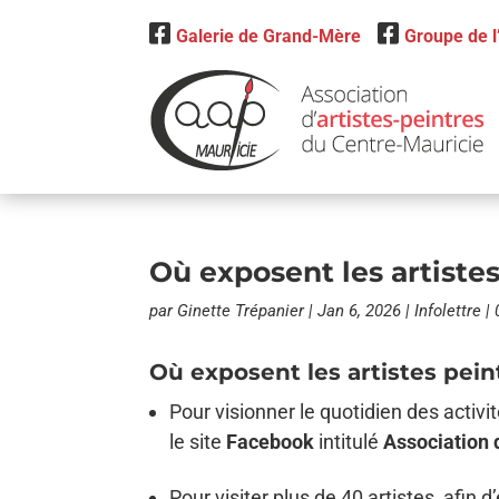
Galerie de Grand-Mère
Groupe de 
Où exposent les artiste
par
Ginette Trépanier
|
Jan 6, 2026
|
Infolettre
|
Où exposent les artistes pei
Pour visionner le quotidien des activi
le site
Facebook
intitulé
Association 
Pour visiter plus de 40 artistes, afi