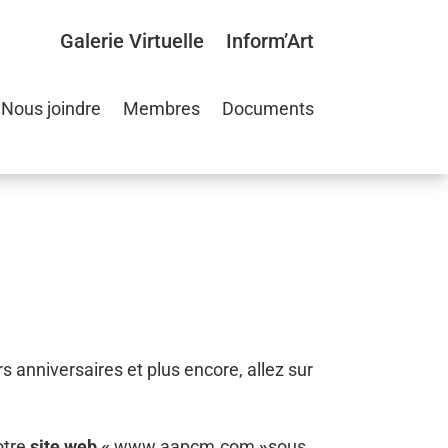
Galerie Virtuelle
Inform’Art
Nous joindre
Membres
Documents
s anniversaires et plus encore, allez sur
otre
site web «
www.aapcm.com
»
sous