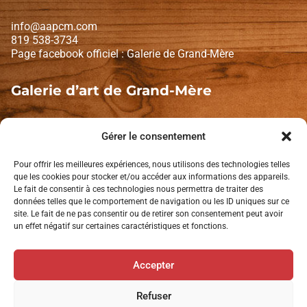
info@aapcm.com
819 538-3734
Page facebook officiel : Galerie de Grand-Mère
Galerie d’art de Grand-Mère
1671, Avenue de Grand-Mère
Gérer le consentement
Shawinigan (Québec) G9T 2K2
Lundi et mardi : fermé
Pour offrir les meilleures expériences, nous utilisons des technologies telles
Mercredi à dimanche : 10 h à 16 h
que les cookies pour stocker et/ou accéder aux informations des appareils.
Le fait de consentir à ces technologies nous permettra de traiter des
données telles que le comportement de navigation ou les ID uniques sur ce
Politique de confidentialité
site. Le fait de ne pas consentir ou de retirer son consentement peut avoir
un effet négatif sur certaines caractéristiques et fonctions.
L’AAPCM est membre de:
Accepter
Tourisme Mauricie
Tourisme Shawinigan
Refuser