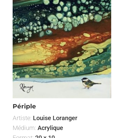
Périple
Artiste:
Louise Loranger
Médium:
Acrylique
Format:
20 x 10