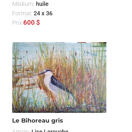
Médium:
huile
Format:
24 x 36
600 $
Prix:
Le Bihoreau gris
Artiste:
Lise Larouche