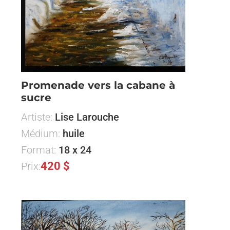
Promenade vers la cabane à
sucre
Artiste:
Lise Larouche
Médium:
huile
Format:
18 x 24
420 $
Prix: