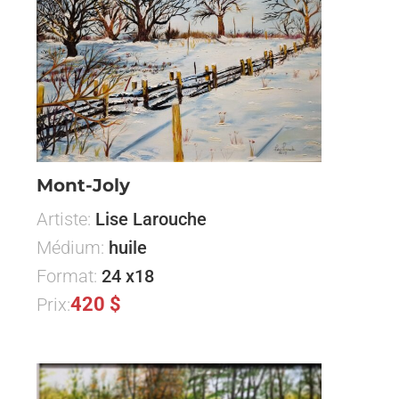
Mont-Joly
Artiste:
Lise Larouche
Médium:
huile
Format:
24 x18
420 $
Prix: