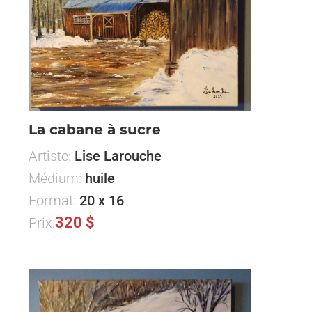
La cabane à sucre
Artiste:
Lise Larouche
Médium:
huile
Format:
20 x 16
320 $
Prix: