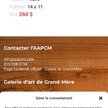
Format:
14 x 11
260 $
Prix:
Contacter l’AAPCM
info@aapcm.com
819 538-3734
Page facebook officiel : Galerie de Grand-Mère
Galerie d’art de Grand-Mère
1671, Avenue de Grand-Mère
Gérer le consentement
Shawinigan (Québec) G9T 2K2
Lundi et mardi : fermé