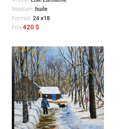
Médium:
huile
Format:
24 x18
420 $
Prix: