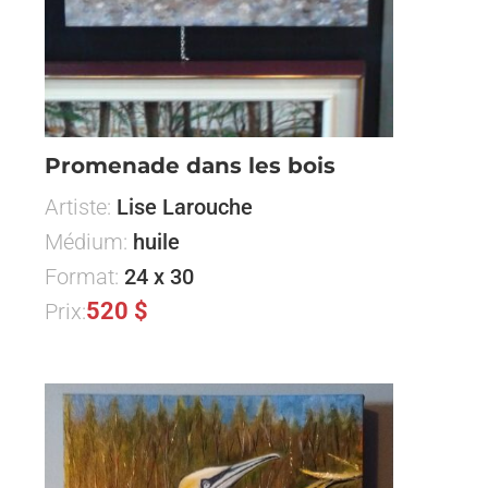
Promenade dans les bois
Artiste:
Lise Larouche
Médium:
huile
Format:
24 x 30
520 $
Prix: