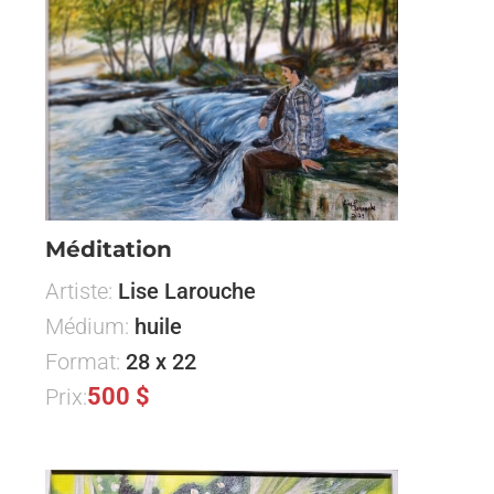
Méditation
Artiste:
Lise Larouche
Médium:
huile
Format:
28 x 22
500 $
Prix: