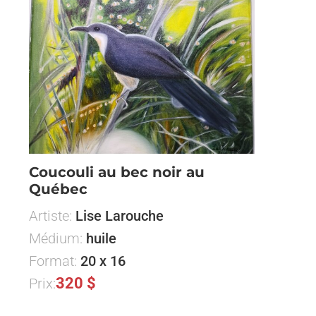
Coucouli au bec noir au
Québec
Artiste:
Lise Larouche
Médium:
huile
Format:
20 x 16
320 $
Prix: