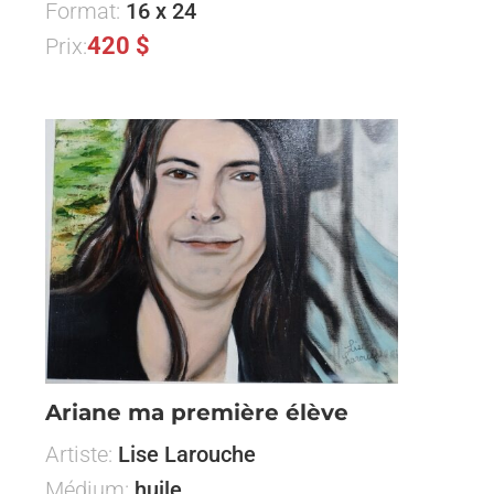
Format:
16 x 24
420 $
Prix:
Ariane ma première élève
Artiste:
Lise Larouche
Médium:
huile