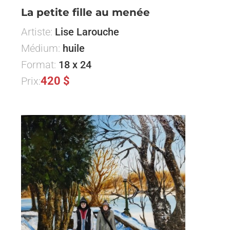
La petite fille au menée
Artiste:
Lise Larouche
Médium:
huile
Format:
18 x 24
420 $
Prix: