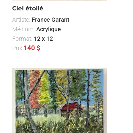
Ciel étoilé
Artiste:
France Garant
Médium:
Acrylique
Format:
12 x 12
140 $
Prix: