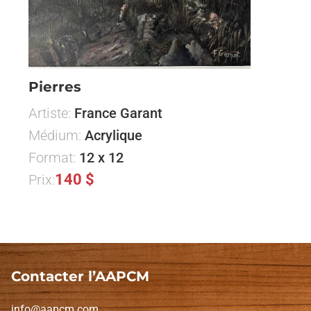
Pierres
Artiste:
France Garant
Médium:
Acrylique
Format:
12 x 12
140 $
Prix:
Contacter l’AAPCM
info@aapcm.com