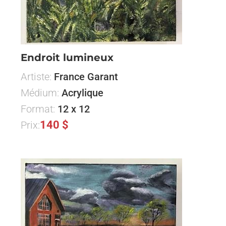
Endroit lumineux
Artiste:
France Garant
Médium:
Acrylique
Format:
12 x 12
140 $
Prix: