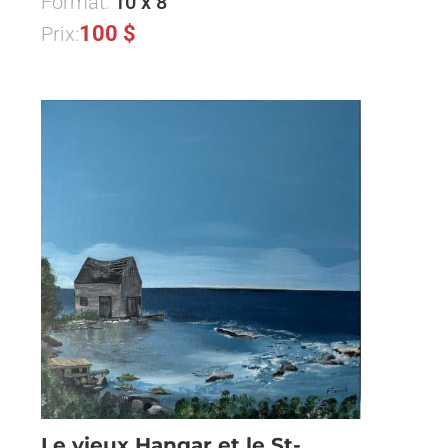
Format:
10 x 8
100 $
Prix:
Le vieux Hangar et le St-