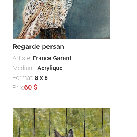
Regarde persan
Artiste:
France Garant
Médium:
Acrylique
Format:
8 x 8
60 $
Prix: