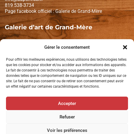
819 538-3734
Page facebook officiel : Galerie de Grand-Mère
Galerie d’art de Grand-Mère
1671, Avenue de Grand-Mère
Shawinigan (Québec) G9T 2K2
Gérer le consentement
Lundi et mardi : fermé
Pour offrir les meilleures expériences, nous utilisons des technologies telles
Mercredi à dimanche : 10 h à 16 h
que les cookies pour stocker et/ou accéder aux informations des appareils.
Le fait de consentir à ces technologies nous permettra de traiter des
données telles que le comportement de navigation ou les ID uniques sur ce
Politique de confidentialité
site. Le fait de ne pas consentir ou de retirer son consentement peut avoir
un effet négatif sur certaines caractéristiques et fonctions.
L’AAPCM est membre de:
Accepter
Tourisme Mauricie
Tourisme Shawinigan
Refuser
Voir les préférences