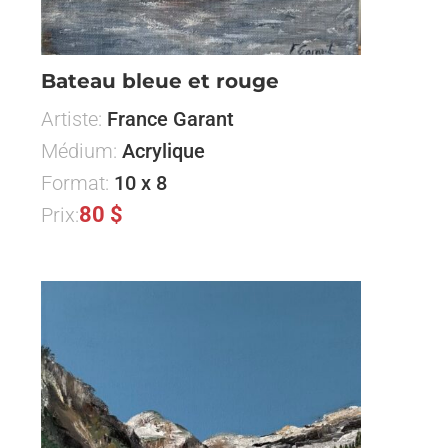
Bateau bleue et rouge
Artiste:
France Garant
Médium:
Acrylique
Format:
10 x 8
80 $
Prix: