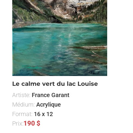
Le calme vert du lac Louise
Artiste:
France Garant
Médium:
Acrylique
Format:
16 x 12
190 $
Prix: