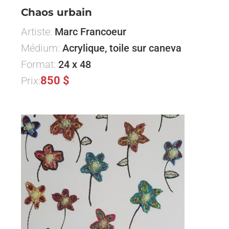
Chaos urbain
Artiste:
Marc Francoeur
Médium:
Acrylique, toile sur caneva
Format:
24 x 48
850 $
Prix: