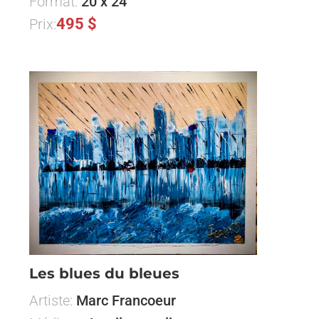
Format:
20 x 24
495 $
Prix:
Les blues du bleues
Artiste:
Marc Francoeur