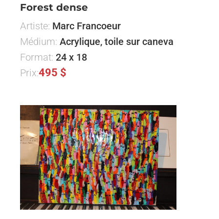
Forest dense
Artiste:
Marc Francoeur
Médium:
Acrylique, toile sur caneva
Format:
24 x 18
495 $
Prix: