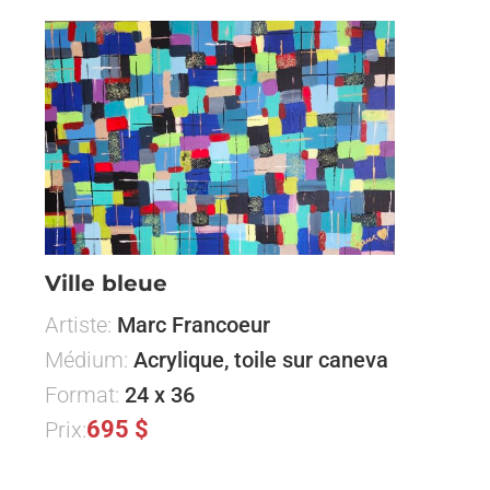
Ville bleue
Artiste:
Marc Francoeur
Médium:
Acrylique, toile sur caneva
Format:
24 x 36
695 $
Prix: