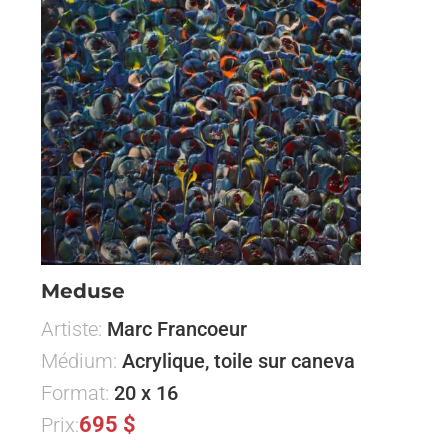
Meduse
Artiste:
Marc Francoeur
Médium:
Acrylique, toile sur caneva
Format:
20 x 16
695 $
Prix: