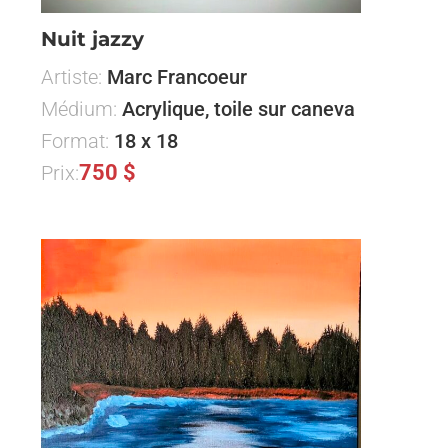
Nuit jazzy
Artiste:
Marc Francoeur
Médium:
Acrylique, toile sur caneva
Format:
18 x 18
750 $
Prix: