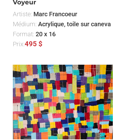
Voyeur
Artiste:
Marc Francoeur
Médium:
Acrylique, toile sur caneva
Format:
20 x 16
495 $
Prix: