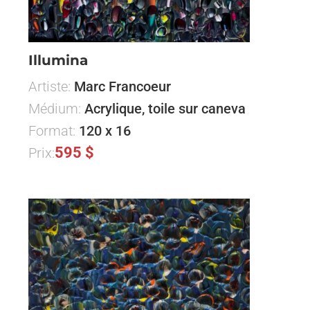
Illumina
Artiste:
Marc Francoeur
Médium:
Acrylique, toile sur caneva
Format:
120 x 16
595 $
Prix: