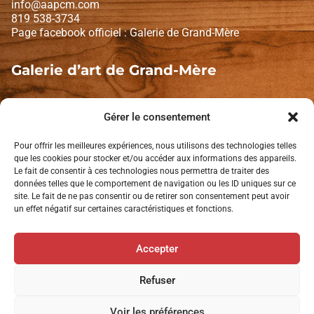
info@aapcm.com
819 538-3734
Page facebook officiel : Galerie de Grand-Mère
Galerie d’art de Grand-Mère
1671, Avenue de Grand-Mère
Shawinigan (Québec) G9T 2K2
Gérer le consentement
Lundi et mardi : fermé
Pour offrir les meilleures expériences, nous utilisons des technologies telles
Mercredi à dimanche : 10 h à 16 h
que les cookies pour stocker et/ou accéder aux informations des appareils.
Le fait de consentir à ces technologies nous permettra de traiter des
données telles que le comportement de navigation ou les ID uniques sur ce
Politique de confidentialité
site. Le fait de ne pas consentir ou de retirer son consentement peut avoir
un effet négatif sur certaines caractéristiques et fonctions.
L’AAPCM est membre de:
Accepter
Tourisme Mauricie
Tourisme Shawinigan
Refuser
Voir les préférences