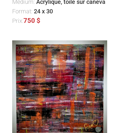
Médium:
Acrylique, toile sur caneva
Format:
24 x 30
750 $
Prix: